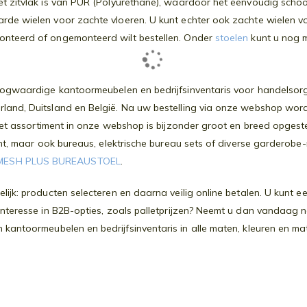
t zitvlak is van PUR (Polyurethane), waardoor het eenvoudig schoon
rde wielen voor zachte vloeren. U kunt echter ook zachte wielen v
onteerd of ongemonteerd wilt bestellen. Onder
stoelen
kunt u nog m
oogwaardige kantoormeubelen en bedrijfsinventaris voor handelsorga
rland, Duitsland en België. Na uw bestelling via onze webshop wor
. Het assortiment in onze webshop is bijzonder groot en breed opges
ment, maar ook bureaus, elektrische bureau sets of diverse garderobe
MESH PLUS BUREAUSTOEL
.
lijk: producten selecteren en daarna veilig online betalen. U kunt 
interesse in B2B-opties, zoals palletprijzen? Neemt u dan vandaag n
n kantoormeubelen en bedrijfsinventaris in alle maten, kleuren en mat