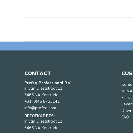
CONTACT
CUS
Profeq Professional B.V.
Conta
Ir. van Dieststraat 11
Mijn 
6466 NA Kerkrade
Full s
+31 (0)45 5723142
Lever
info@profeq.com
Down
BEZOEKADRES:
FAQ
Ir. van Dieststraat 11
6466 NA Kerkrade