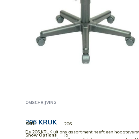
Ga
naar
OMSCHRIJVING
het
begin
van
206 KRUK
Meer
SKU
206
de
informatie
De 206 KRUK uit ons assortiment heeft een hoogteverst
afbeeldingen-
Show Options
Ja