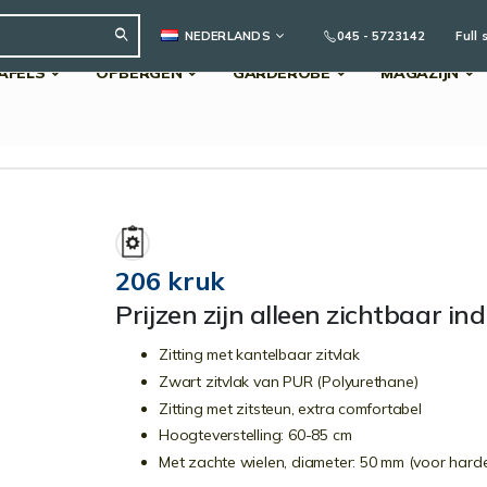
TAAL
045 - 5723142
Full 
NEDERLANDS
AFELS
OPBERGEN
GARDEROBE
MAGAZIJN
Search
206 kruk
Prijzen zijn alleen zichtbaar in
Zitting met kantelbaar zitvlak
Zwart zitvlak van PUR (Polyurethane)
Zitting met zitsteun, extra comfortabel
Hoogteverstelling: 60-85 cm
Met zachte wielen, diameter: 50 mm (voor harde