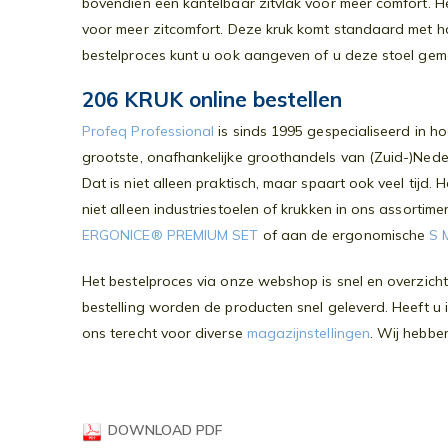
bovendien een kantelbaar zitvlak voor meer comfort. He
gallerij
voor meer zitcomfort. Deze kruk komt standaard met ha
bestelproces kunt u ook aangeven of u deze stoel gem
206 KRUK online bestellen
Profeq Professional
is sinds 1995 gespecialiseerd in h
grootste, onafhankelijke groothandels van (Zuid-)Nede
Dat is niet alleen praktisch, maar spaart ook veel tijd
niet alleen industriestoelen of krukken in ons assorti
ERGONICE® PREMIUM SET
of aan de ergonomische
S 
Het bestelproces via onze webshop is snel en overzichte
bestelling worden de producten snel geleverd. Heeft u 
ons terecht voor diverse
magazijnstellingen
. Wij hebbe
DOWNLOAD PDF