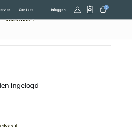
0
service
Contact
Inloggen
Cart
INRICHTING
dien ingelogd
 vloeren)