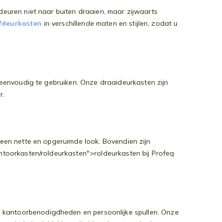
deuren niet naar buiten draaien, maar zijwaarts
fdeurkasten
in verschillende maten en stijlen, zodat u
n eenvoudig te gebruiken. Onze draaideurkasten zijn
r.
 een nette en opgeruimde look. Bovendien zijn
ntoorkasten/roldeurkasten">roldeurkasten bij Profeq
 kantoorbenodigdheden en persoonlijke spullen. Onze