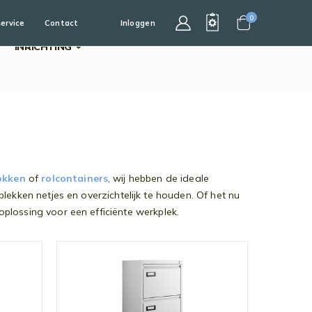
0
service
Contact
Inloggen
Cart
INRICHTING
okken
of
rolcontainers
, wij hebben de ideale
kken netjes en overzichtelijk te houden. Of het nu
lossing voor een efficiënte werkplek.