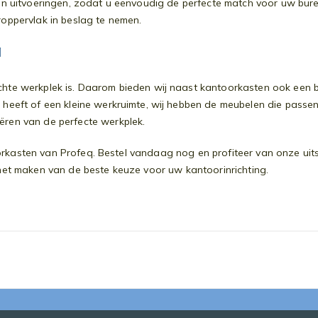
 en uitvoeringen, zodat u eenvoudig de perfecte match voor uw bure
oppervlak in beslag te nemen.
q
richte werkplek is. Daarom bieden wij naast kantoorkasten ook e
 heeft of een kleine werkruimte, wij hebben de meubelen die pass
ëren van de perfecte werkplek.
ntoorkasten van Profeq. Bestel vandaag nog en profiteer van onze uit
 het maken van de beste keuze voor uw kantoorinrichting.