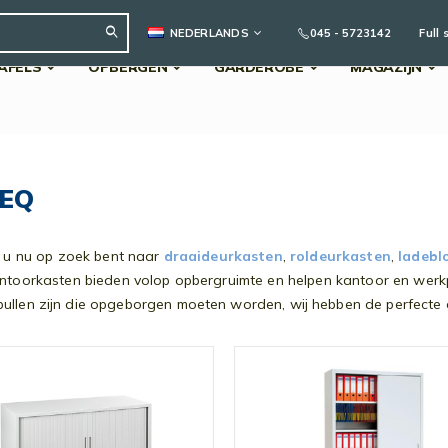
TAAL
045 - 5723142
Full 
NEDERLANDS
AFELS
OPBERGEN
GARDEROBE
MAGAZIJN
Search
FEQ
f u nu op zoek bent naar
draaideurkasten
,
roldeurkasten
,
ladebl
toorkasten bieden volop opbergruimte en helpen kantoor en werkple
llen zijn die opgeborgen moeten worden, wij hebben de perfecte op