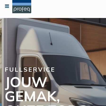
Toggle
Nav
FULLSERVICE
JOUW
GEMAK,