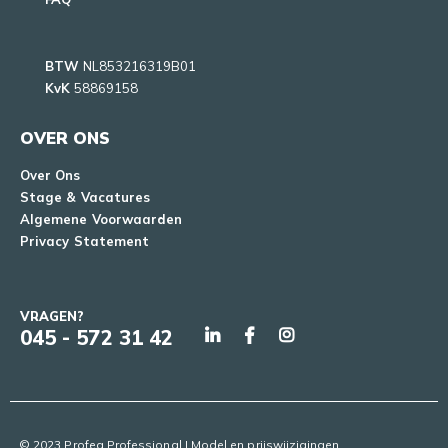
BTW
NL853216319B01
KvK
58869158
OVER ONS
Over Ons
Stage & Vacatures
Algemene Voorwaarden
Privacy Statement
VRAGEN?
045 - 572 31 42
© 2023 Profeq Professional | Model en prijswijzigingen