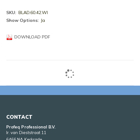
Meer
BLAD.60.42.WI
informatie
Ja
DOWNLOAD PDF
CONTACT
Profeq Professional B.V.
Ir. van Dieststraat 11
6466 NA Kerkrade