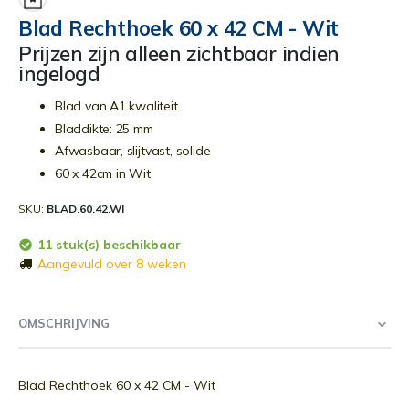
begin
Blad Rechthoek 60 x 42 CM - Wit
van
Prijzen zijn alleen zichtbaar indien
de
ingelogd
afbeeldingen-
gallerij
Blad van A1 kwaliteit
Bladdikte: 25 mm
Afwasbaar, slijtvast, solide
60 x 42cm in Wit
SKU
BLAD.60.42.WI
11 stuk(s) beschikbaar
Aangevuld over 8 weken
OMSCHRIJVING
Blad Rechthoek 60 x 42 CM - Wit