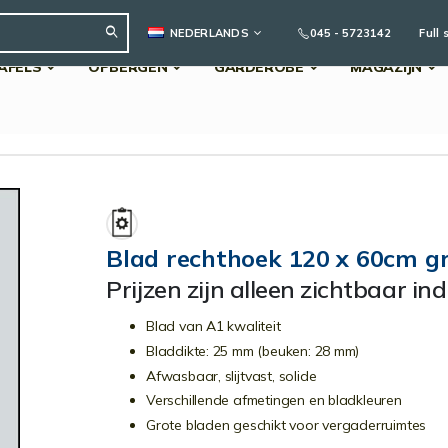
TAAL
045 - 5723142
Full 
NEDERLANDS
AFELS
OPBERGEN
GARDEROBE
MAGAZIJN
Search
Blad rechthoek 120 x 60cm gr
Prijzen zijn alleen zichtbaar in
Blad van A1 kwaliteit
Bladdikte: 25 mm (beuken: 28 mm)
Afwasbaar, slijtvast, solide
Verschillende afmetingen en bladkleuren
Grote bladen geschikt voor vergaderruimtes