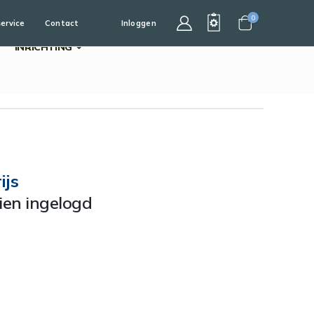
0
service
Contact
Inloggen
Cart
INRICHTING
ijs
dien ingelogd