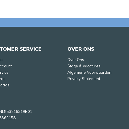
TOMER SERVICE
OVER ONS
ct
Over Ons
Account
Stage & Vacatures
ervice
Algemene Voorwaarden
ing
Privacy Statement
loads
NL853216319B01
8869158