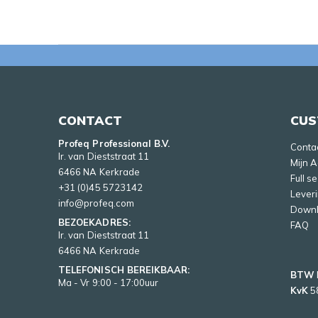
CONTACT
CUS
Profeq Professional B.V.
Conta
Ir. van Dieststraat 11
Mijn 
6466 NA Kerkrade
Full s
+31 (0)45 5723142
Lever
info@profeq.com
Down
BEZOEKADRES:
FAQ
Ir. van Dieststraat 11
6466 NA Kerkrade
TELEFONISCH BEREIKBAAR:
BTW
Ma - Vr 9:00 - 17:00uur
KvK
5