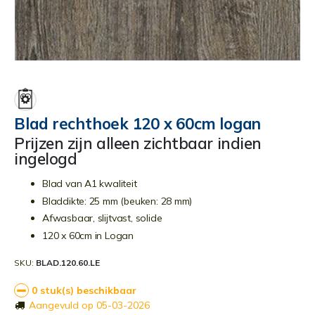
Ga
naar
het
begin
Blad rechthoek 120 x 60cm logan
van
Prijzen zijn alleen zichtbaar indien
de
ingelogd
afbeeldingen-
gallerij
Blad van A1 kwaliteit
Bladdikte: 25 mm (beuken: 28 mm)
Afwasbaar, slijtvast, solide
120 x 60cm in Logan
SKU
BLAD.120.60.LE
0 stuk(s) beschikbaar
Aangevuld op 05-03-2026