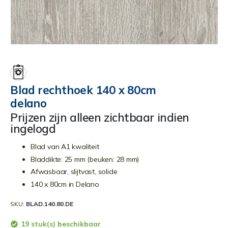
Ga
naar
het
begin
Blad rechthoek 140 x 80cm
van
delano
de
afbeeldingen-
Prijzen zijn alleen zichtbaar indien
gallerij
ingelogd
Blad van A1 kwaliteit
Bladdikte: 25 mm (beuken: 28 mm)
Afwasbaar, slijtvast, solide
140 x 80cm in Delano
SKU
BLAD.140.80.DE
19 stuk(s) beschikbaar