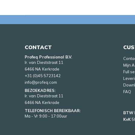
CONTACT
CUS
Profeq Professional B.V.
Conta
Ir. van Dieststraat 11
Mijn 
6466 NA Kerkrade
Full s
+31 (0)45 5723142
Lever
info@profeq.com
Down
BEZOEKADRES:
FAQ
Ir. van Dieststraat 11
6466 NA Kerkrade
TELEFONISCH BEREIKBAAR:
BTW
Ma - Vr 9:00 - 17:00uur
KvK
5