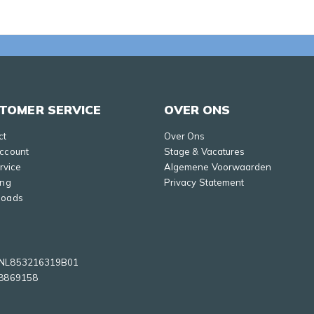
TOMER SERVICE
OVER ONS
ct
Over Ons
Account
Stage & Vacatures
ervice
Algemene Voorwaarden
ing
Privacy Statement
loads
NL853216319B01
8869158