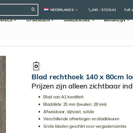
TAAL
045 - 5723142
Full 
NEDERLANDS
AFELS
OPBERGEN
GARDEROBE
MAGAZIJN
Search
Blad rechthoek 140 x 80cm l
Prijzen zijn alleen zichtbaar in
Blad van A1 kwaliteit
Bladdikte: 25 mm (beuken: 28 mm)
Afwasbaar, slijtvast, solide
Verschillende afmetingen en bladkleuren
Grote bladen geschikt voor vergaderruimtes