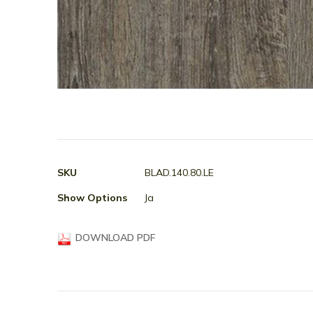
Ga
naar
het
begin
van
Meer
SKU
BLAD.140.80.LE
de
informatie
afbeeldingen-
Show Options
Ja
gallerij
DOWNLOAD PDF