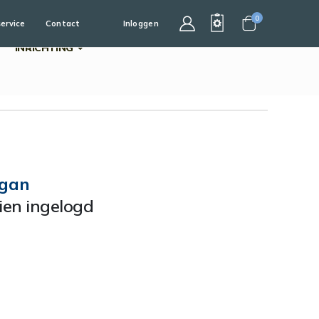
0
service
Contact
Inloggen
Cart
INRICHTING
ogan
dien ingelogd