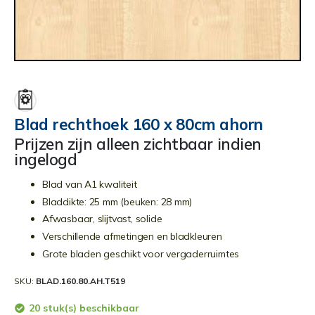
Ga
naar
het
begin
Blad rechthoek 160 x 80cm ahorn
van
Prijzen zijn alleen zichtbaar indien
de
ingelogd
afbeeldingen-
gallerij
Blad van A1 kwaliteit
Bladdikte: 25 mm (beuken: 28 mm)
Afwasbaar, slijtvast, solide
Verschillende afmetingen en bladkleuren
Grote bladen geschikt voor vergaderruimtes
SKU
BLAD.160.80.AH.T519
20 stuk(s) beschikbaar