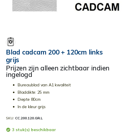
Ga
naar
het
begin
Blad cadcam 200 + 120cm links
van
grijs
de
afbeeldingen-
Prijzen zijn alleen zichtbaar indien
gallerij
ingelogd
Bureaublad van A1 kwaliteit
Bladdikte: 25 mm
Diepte 80cm
In de kleur grijs
SKU
CC.200.120.GR.L
3 stuk(s) beschikbaar