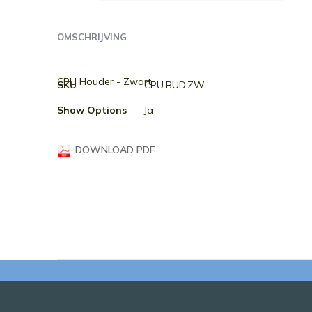
Ga
naar
OMSCHRIJVING
het
begin
van
Meer
CPU Houder - Zwart
SKU
CPU.BUD.ZW
de
informatie
afbeeldingen-
Show Options
Ja
gallerij
DOWNLOAD PDF