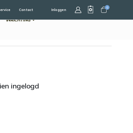
0
service
Contact
Inloggen
Cart
INRICHTING
dien ingelogd