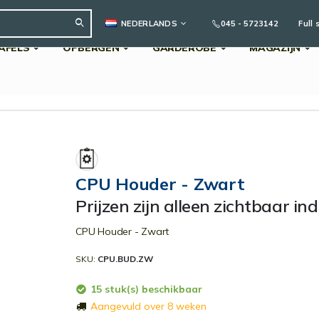
TAAL
045 - 5723142
Full 
NEDERLANDS
AFELS
OPBERGEN
GARDEROBE
MAGAZIJN
Search
CPU Houder - Zwart
Prijzen zijn alleen zichtbaar in
CPU Houder - Zwart
SKU
CPU.BUD.ZW
15 stuk(s) beschikbaar
Aangevuld over 8 weken