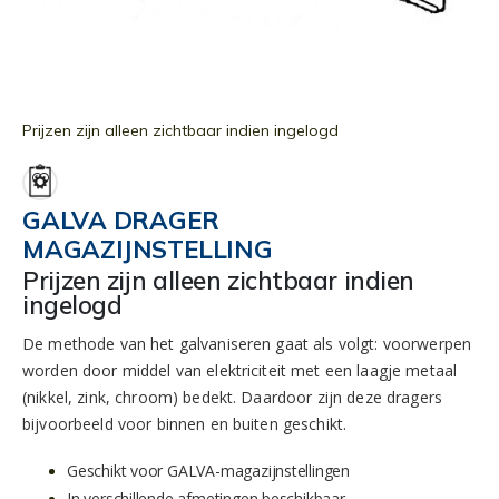
Ga
naar
Prijzen zijn alleen zichtbaar indien ingelogd
het
begin
van
GALVA DRAGER
de
MAGAZIJNSTELLING
afbeeldingen-
gallerij
Prijzen zijn alleen zichtbaar indien
ingelogd
De methode van het galvaniseren gaat als volgt: voorwerpen
worden door middel van elektriciteit met een laagje metaal
(nikkel, zink, chroom) bedekt. Daardoor zijn deze dragers
bijvoorbeeld voor binnen en buiten geschikt.
Geschikt voor GALVA-magazijnstellingen
In verschillende afmetingen beschikbaar