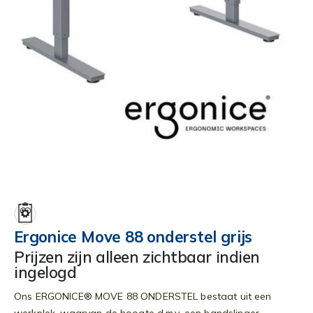
Ga
naar
het
begin
Ergonice Move 88 onderstel grijs
van
Prijzen zijn alleen zichtbaar indien
de
ingelogd
afbeeldingen-
gallerij
Ons ERGONICE® MOVE 88 ONDERSTEL bestaat uit een