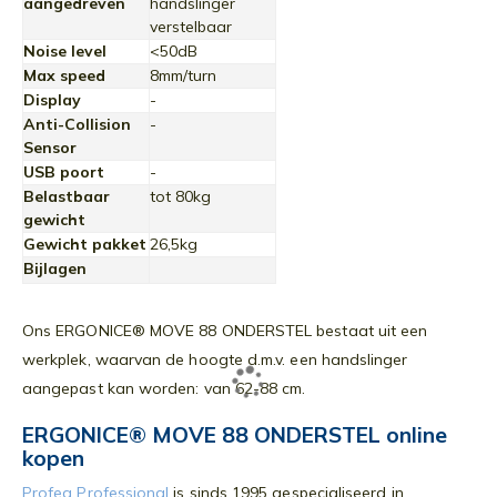
aangedreven
handslinger
verstelbaar
Noise level
<50dB
Max speed
8mm/turn
Display
-
Anti-Collision
-
Sensor
USB poort
-
Belastbaar
tot 80kg
gewicht
Gewicht pakket
26,5kg
Bijlagen
Ons ERGONICE® MOVE 88 ONDERSTEL bestaat uit een
werkplek, waarvan de hoogte d.m.v. een handslinger
aangepast kan worden: van 62-88 cm.
ERGONICE® MOVE 88 ONDERSTEL online
kopen
Profeq Professional
is sinds 1995 gespecialiseerd in