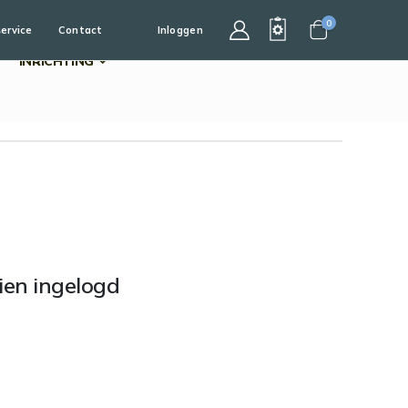
0
service
Contact
Inloggen
Cart
INRICHTING
dien ingelogd