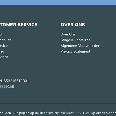
TOMER SERVICE
OVER ONS
ct
Over Ons
Account
Stage & Vacatures
ervice
Algemene Voorwaarden
ing
Privacy Statement
loads
NL853216319B01
8869158
ehouden. Alle prijzen op de deze site zijn exclusief 21% BTW. Op alle verko