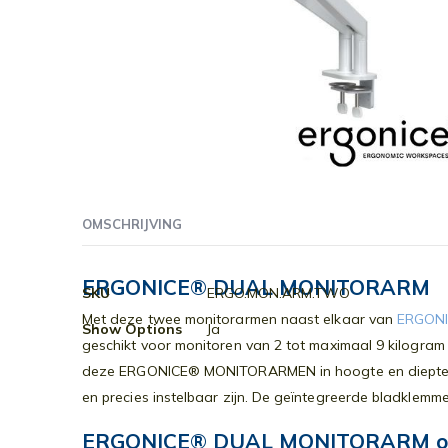
Ga
naar
OMSCHRIJVING
het
begin
van
ERGONICE® DUAL MONITORARM
Meer
SKU
ERGO.MON.ARM.TWO
de
informatie
Met deze twee monitorarmen naast elkaar van
ERGON
afbeeldingen-
Show Options
Ja
geschikt voor monitoren van 2 tot maximaal 9 kilogram e
gallerij
deze ERGONICE® MONITORARMEN in hoogte en diepte ve
en precies instelbaar zijn. De geïntegreerde bladklemme
ERGONICE® DUAL MONITORARM onli