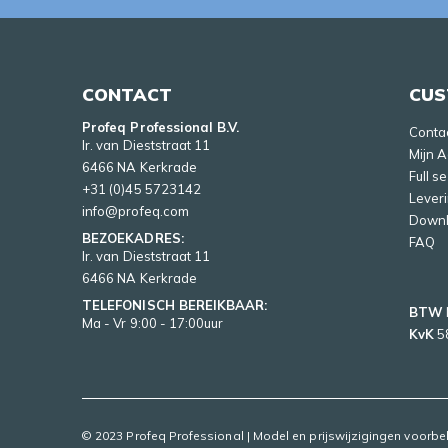
CONTACT
CUS
Profeq Professional B.V.
Conta
Ir. van Dieststraat 11
Mijn 
6466 NA Kerkrade
Full s
+31 (0)45 5723142
Lever
info@profeq.com
Down
BEZOEKADRES:
FAQ
Ir. van Dieststraat 11
6466 NA Kerkrade
TELEFONISCH BEREIKBAAR:
BTW
Ma - Vr 9:00 - 17:00uur
KvK
5
© 2023 Profeq Professional | Model en prijswijzigingen voorb