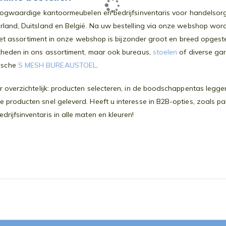
oogwaardige kantoormeubelen en bedrijfsinventaris voor handelsorga
rland, Duitsland en België. Na uw bestelling via onze webshop wor
. Het assortiment in onze webshop is bijzonder groot en breed opges
kheden in ons assortiment, maar ook bureaus,
stoelen
of diverse gar
ische
S MESH BUREAUSTOEL
.
 overzichtelijk: producten selecteren, in de boodschappentas leggen
producten snel geleverd. Heeft u interesse in B2B-opties, zoals p
ijfsinventaris in alle maten en kleuren!