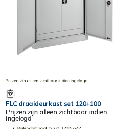
Ga
naar
Prijzen zijn alleen zichtbaar indien ingelogd
het
begin
van
FLC draaideurkast set 120+100
de
Prijzen zijn alleen zichtbaar indien
afbeeldingen-
ingelogd
gallerij
Buitenkast maat (h,b,d): 120x92x42