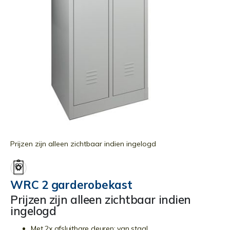
Ga
naar
Prijzen zijn alleen zichtbaar indien ingelogd
het
begin
van
WRC 2 garderobekast
de
Prijzen zijn alleen zichtbaar indien
afbeeldingen-
ingelogd
gallerij
Met 2x afsluitbare deuren; van staal