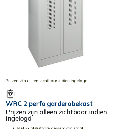
Ga
naar
Prijzen zijn alleen zichtbaar indien ingelogd
het
begin
van
WRC 2 perfo garderobekast
de
Prijzen zijn alleen zichtbaar indien
afbeeldingen-
ingelogd
gallerij
Met 2x afsluitbare deuren; van staal