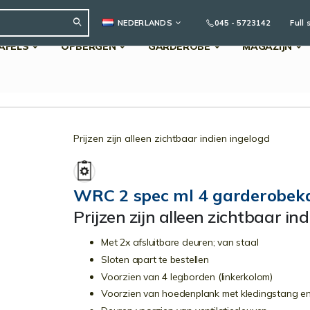
TAAL
045 - 5723142
Full 
NEDERLANDS
AFELS
OPBERGEN
GARDEROBE
MAGAZIJN
Search
Prijzen zijn alleen zichtbaar indien ingelogd
WRC 2 spec ml 4 garderobek
Prijzen zijn alleen zichtbaar in
Met 2x afsluitbare deuren; van staal
Sloten apart te bestellen
Voorzien van 4 legborden (linkerkolom)
Voorzien van hoedenplank met kledingstang en