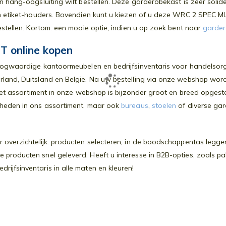
n hang-oogsluiting wilt bestellen. Deze garderobekast is zeer soli
en etiket-houders. Bovendien kunt u kiezen of u deze WRC 2 SPEC ML 
stellen. Kortom: een mooie optie, indien u op zoek bent naar
garde
online kopen
oogwaardige kantoormeubelen en bedrijfsinventaris voor handelsorga
rland, Duitsland en België. Na uw bestelling via onze webshop wor
. Het assortiment in onze webshop is bijzonder groot en breed opges
kheden in ons assortiment, maar ook
bureaus
,
stoelen
of diverse gar
 overzichtelijk: producten selecteren, in de boodschappentas leggen
producten snel geleverd. Heeft u interesse in B2B-opties, zoals p
ijfsinventaris in alle maten en kleuren!