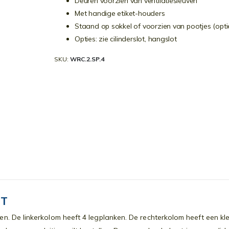
Deuren voorzien van ventilatiesleuven
Met handige etiket-houders
Staand op sokkel of voorzien van pootjes (opti
Opties: zie cilinderslot, hangslot
SKU
WRC.2.SP.4
ST
 De linkerkolom heeft 4 legplanken. De rechterkolom heeft een kl