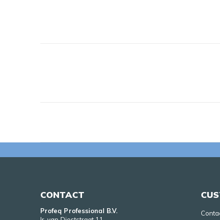
CONTACT
CUS
Profeq Professional B.V.
Conta
Ir. van Dieststraat 11