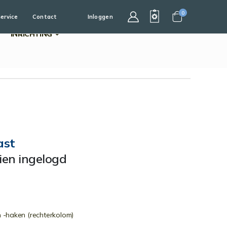
0
service
Contact
Inloggen
Cart
INRICHTING
ast
dien ingelogd
 -haken (rechterkolom)