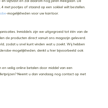
de en slijtvast en zal daarom nog jaren meegaan. De
4 met pootjes of staand op een sokkel wilt bestellen.
robe
-mogelijkheden voor uw kantoor.
nisaties. Inmiddels zijn we uitgegroeid tot één van de
den de producten direct vanuit ons magazijn geleverd.
teld, zodat u snel kunt vinden wat u zoekt. Wij hebben
derobe-mogelijkheden, denkt u hier bijvoorbeeld ook
 en veilig online betalen door middel van een
alletprijzen? Neemt u dan vandaag nog contact op met