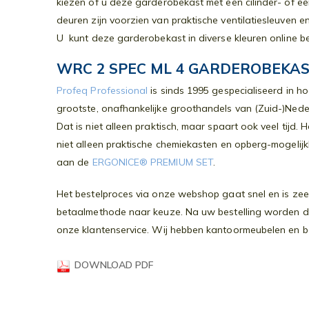
kiezen of u deze garderobekast met een cilinder- of ee
gallerij
deuren zijn voorzien van praktische ventilatiesleuven 
U kunt deze garderobekast in diverse kleuren online be
WRC 2 SPEC ML 4 GARDEROBEKAST 
Profeq Professional
is sinds 1995 gespecialiseerd in h
grootste, onafhankelijke groothandels van (Zuid-)Nede
Dat is niet alleen praktisch, maar spaart ook veel tijd
niet alleen praktische chemiekasten en opberg-mogelij
aan de
ERGONICE® PREMIUM SET
.
Het bestelproces via onze webshop gaat snel en is zeer
betaalmethode naar keuze. Na uw bestelling worden de 
onze klantenservice. Wij hebben kantoormeubelen en bedr
DOWNLOAD PDF