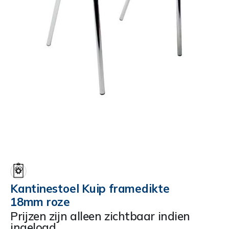
Ga
naar
het
begin
Kantinestoel Kuip framedikte
van
18mm roze
de
afbeeldingen-
Prijzen zijn alleen zichtbaar indien
gallerij
ingelogd