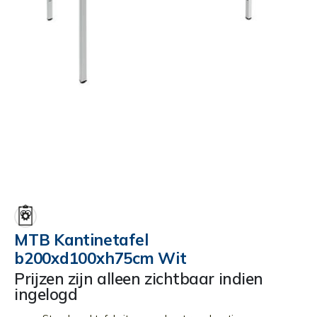
Ga
naar
het
begin
MTB Kantinetafel
van
b200xd100xh75cm Wit
de
afbeeldingen-
Prijzen zijn alleen zichtbaar indien
gallerij
ingelogd