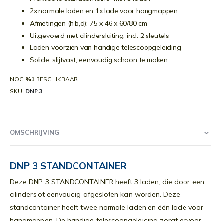
2x normale laden en 1x lade voor hangmappen
Afmetingen (h,b,d): 75 x 46 x 60/80 cm
Uitgevoerd met cilindersluiting, incl. 2 sleutels
Laden voorzien van handige telescoopgeleiding
Solide, slijtvast, eenvoudig schoon te maken
NOG
%1
BESCHIKBAAR
SKU
DNP.3
OMSCHRIJVING
DNP 3 STANDCONTAINER
Deze DNP 3 STANDCONTAINER heeft 3 laden, die door een
cilinderslot eenvoudig afgesloten kan worden. Deze
standcontainer heeft twee normale laden en één lade voor
hangmappen. De handige telescoopgeleiding zorgt ervoor,