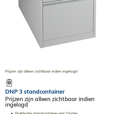
Ga
naar
Prijzen zijn alleen zichtbaar indien ingelogd
het
begin
van
DNP 3 standcontainer
de
Prijzen zijn alleen zichtbaar indien
afbeeldingen-
ingelogd
gallerij
Praktische standcontainer met 3 laden