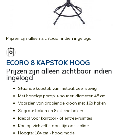
Ga
naar
Prijzen zijn alleen zichtbaar indien ingelogd
het
begin
van
ECORO 8 KAPSTOK HOOG
de
Prijzen zijn alleen zichtbaar indien
afbeeldingen-
ingelogd
gallerij
Staande kapstok van metaal: zeer stevig
Met handige paraplu-houder; diameter: 48 cm
Voorzien van draaiende kroon met 16x haken
8x grote haken en 8x kleine haken
Ideaal voor kantoor- of entree-ruimtes
Kan op zichzelf staan, tijdloos, solide
Hoogte:
184 cm - hoog model