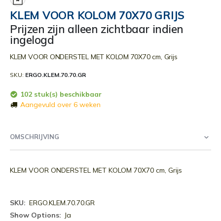
begin
KLEM VOOR KOLOM 70X70 GRIJS
van
Prijzen zijn alleen zichtbaar indien
de
ingelogd
afbeeldingen-
gallerij
KLEM VOOR ONDERSTEL MET KOLOM 70X70 cm, Grijs
SKU
ERGO.KLEM.70.70.GR
102 stuk(s) beschikbaar
Aangevuld over 6 weken
OMSCHRIJVING
KLEM VOOR ONDERSTEL MET KOLOM 70X70 cm, Grijs
Meer
ERGO.KLEM.70.70.GR
informatie
Ja