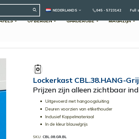
TAAL
045 - 5723142
Full 
NEDERLANDS
AFELS
OPBERGEN
GARDEROBE
MAGAZIJN
Search
Lockerkast CBL.38.HANG-Gri
Prijzen zijn alleen zichtbaar in
Uitgevoerd met hangoogsluiting
Deuren voorzien van etikethouder
Inclusief Koppelmateriaal
In de kleur blauw/grijs
SKU
CBL.08.GR.BL