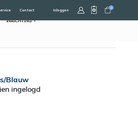
0
service
Contact
Inloggen
Cart
INRICHTING
js/Blauw
dien ingelogd