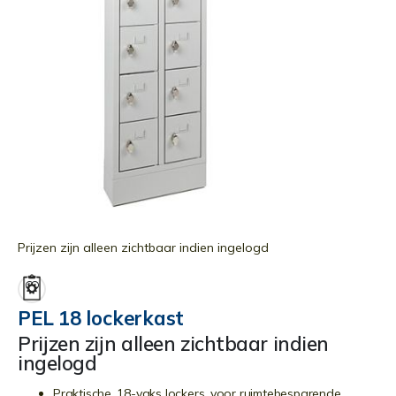
Ga
naar
Prijzen zijn alleen zichtbaar indien ingelogd
het
begin
van
PEL 18 lockerkast
de
Prijzen zijn alleen zichtbaar indien
afbeeldingen-
ingelogd
gallerij
Praktische, 18-vaks lockers, voor ruimtebesparende