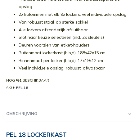
opslag
2x kolommen met elk 9x lockers: veel individuele opslag
Van robuust staal; op sterke sokkel
Alle lockers afzonderlijk afsluitbaar
Slot naar keuze selecteren (incl. 2x sleutels)
Deuren voorzien van etiket-houders
Buitenmaat lockerkast (h,b,d): 188x42x15 cm
Binnenmaat per locker (h,b,d): 17x19x12 cm
Veel individuele opslag, robuust, afwasbaar
NOG
%1
BESCHIKBAAR
SKU
PEL.18
OMSCHRIJVING
PEL 18 LOCKERKAST