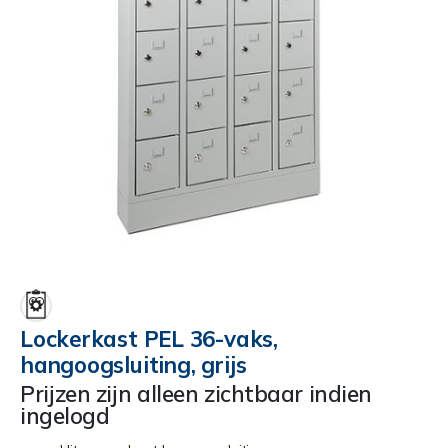
Ga
naar
het
begin
Lockerkast PEL 36-vaks,
van
hangoogsluiting, grijs
de
afbeeldingen-
Prijzen zijn alleen zichtbaar indien
gallerij
ingelogd