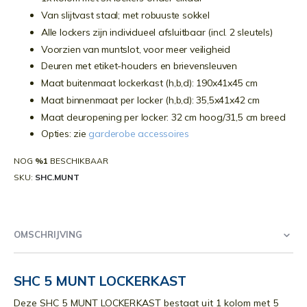
Van slijtvast staal; met robuuste sokkel
Alle lockers zijn individueel afsluitbaar (incl. 2 sleutels)
Voorzien van muntslot, voor meer veiligheid
Deuren met etiket-houders en brievensleuven
Maat buitenmaat lockerkast (h,b,d): 190x41x45 cm
Maat binnenmaat per locker (h,b,d): 35,5x41x42 cm
Maat deuropening per locker: 32 cm hoog/31,5 cm breed
Opties: zie
garderobe accessoires
NOG
%1
BESCHIKBAAR
SKU
SHC.MUNT
OMSCHRIJVING
SHC 5 MUNT LOCKERKAST
Deze SHC 5 MUNT LOCKERKAST bestaat uit 1 kolom met 5