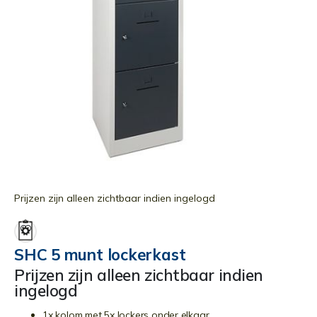
Ga
naar
Prijzen zijn alleen zichtbaar indien ingelogd
het
begin
van
SHC 5 munt lockerkast
de
Prijzen zijn alleen zichtbaar indien
afbeeldingen-
ingelogd
gallerij
1x kolom met 5x lockers onder elkaar