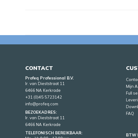
CONTACT
CUS
Profeq Professional B.V.
Conta
Ir. van Dieststraat 11
Mijn 
6466 NA Kerkrade
Full s
+31 (0)45 5723142
Lever
info@profeq.com
Down
BEZOEKADRES:
FAQ
Ir. van Dieststraat 11
6466 NA Kerkrade
TELEFONISCH BEREIKBAAR:
BTW