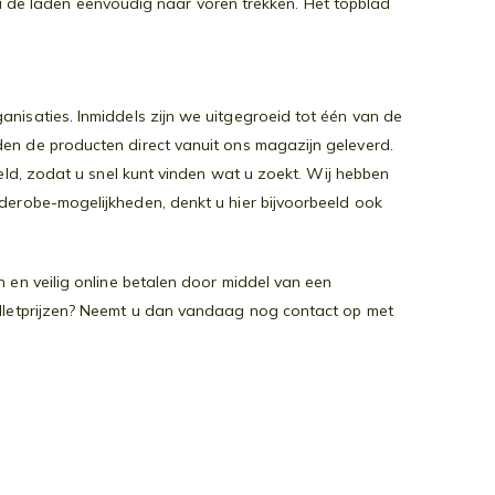
t u de laden eenvoudig naar voren trekken. Het topblad
nisaties. Inmiddels zijn we uitgegroeid tot één van de
den de producten direct vanuit ons magazijn geleverd.
teld, zodat u snel kunt vinden wat u zoekt. Wij hebben
rderobe-mogelijkheden, denkt u hier bijvoorbeeld ook
 en veilig online betalen door middel van een
alletprijzen? Neemt u dan vandaag nog contact op met