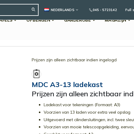
TAAL
045 - 5723142
Full 
NEDERLANDS
AFELS
OPBERGEN
GARDEROBE
MAGAZIJN
Search
Prijzen zijn alleen zichtbaar indien ingelogd
MDC A3-13 ladekast
Prijzen zijn alleen zichtbaar in
Ladekast voor tekeningen (Formaat: A3)
Voorzien van 13 laden voor extra veel opslag
Uitgevoerd met cilindersluitingen, incl. twee sleu
Voorzien van mooie telescoopgeleiding, eenvou