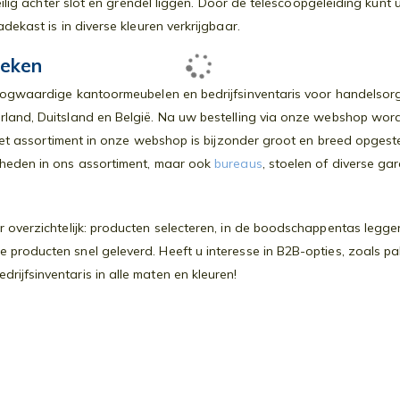
 veilig achter slot en grendel liggen. Door de telescoopgeleiding kun
dekast is in diverse kleuren verkrijgbaar.
oeken
oogwaardige kantoormeubelen en bedrijfsinventaris voor handelsorga
rland, Duitsland en België. Na uw bestelling via onze webshop wor
. Het assortiment in onze webshop is bijzonder groot en breed opges
kheden in ons assortiment, maar ook
bureaus
, stoelen of diverse ga
 overzichtelijk: producten selecteren, in de boodschappentas leggen
producten snel geleverd. Heeft u interesse in B2B-opties, zoals p
ijfsinventaris in alle maten en kleuren!