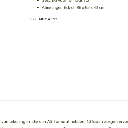
Geschikt voor formaat: A3
Afmetingen (h,b,d): 98 x 53 x 43 cm
SKU
MDC.A3.13
an tekeningen, die een A3-formaat hebben. 13 laden zorgen ervoor