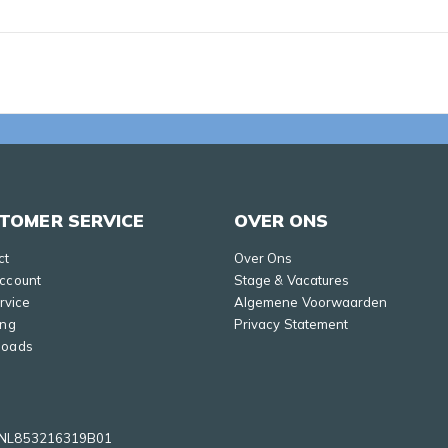
TOMER SERVICE
OVER ONS
ct
Over Ons
Account
Stage & Vacatures
ervice
Algemene Voorwaarden
ing
Privacy Statement
loads
NL853216319B01