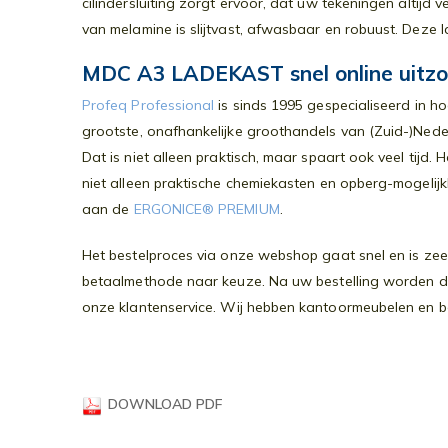
cilindersluiting zorgt ervoor, dat uw tekeningen altijd
gallerij
van melamine is slijtvast, afwasbaar en robuust. Deze la
MDC A3 LADEKAST snel online uitz
Profeq Professional
is sinds 1995 gespecialiseerd in h
grootste, onafhankelijke groothandels van (Zuid-)Nede
Dat is niet alleen praktisch, maar spaart ook veel tijd
niet alleen praktische chemiekasten en opberg-mogelij
aan de
ERGONICE® PREMIUM
.
Het bestelproces via onze webshop gaat snel en is zeer
betaalmethode naar keuze. Na uw bestelling worden de 
onze klantenservice. Wij hebben kantoormeubelen en bedr
DOWNLOAD PDF