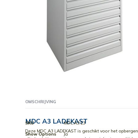
Ga
naar
OMSCHRIJVING
het
begin
van
MDC A3 LADEKAST
Meer
SKU
MDC.A3.13
de
informatie
Deze MDC A3 LADEKAST is geschikt voor het opbergen v
afbeeldingen-
Show Options
Ja