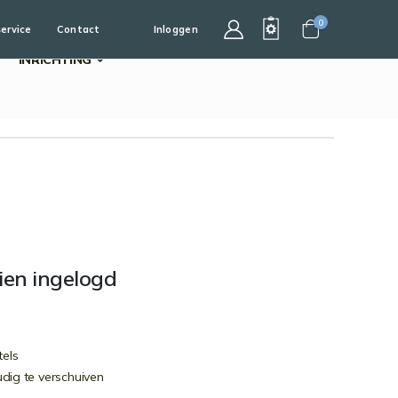
0
service
Contact
Inloggen
Cart
INRICHTING
dien ingelogd
tels
dig te verschuiven