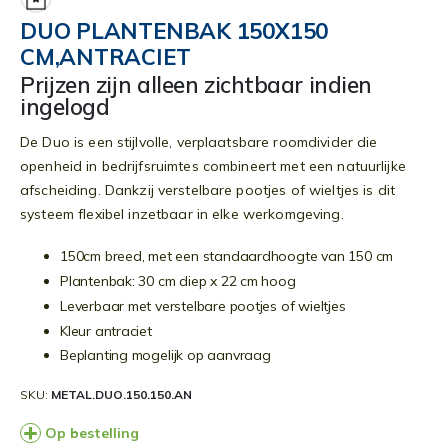
begin
DUO PLANTENBAK 150X150
van
CM,ANTRACIET
de
afbeeldingen-
Prijzen zijn alleen zichtbaar indien
gallerij
ingelogd
De Duo is een stijlvolle, verplaatsbare roomdivider die
openheid in bedrijfsruimtes combineert met een natuurlijke
afscheiding. Dankzij verstelbare pootjes of wieltjes is dit
systeem flexibel inzetbaar in elke werkomgeving.
150cm breed, met een standaardhoogte van 150 cm
Plantenbak: 30 cm diep x 22 cm hoog
Leverbaar met verstelbare pootjes of wieltjes
Kleur antraciet
Beplanting mogelijk op aanvraag
SKU
METAL.DUO.150.150.AN
Op bestelling