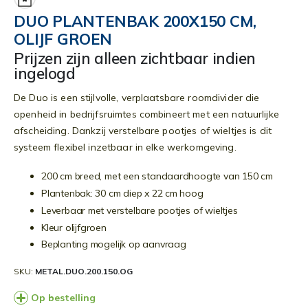
begin
DUO PLANTENBAK 200X150 CM,
van
OLIJF GROEN
de
afbeeldingen-
Prijzen zijn alleen zichtbaar indien
gallerij
ingelogd
De Duo is een stijlvolle, verplaatsbare roomdivider die
openheid in bedrijfsruimtes combineert met een natuurlijke
afscheiding. Dankzij verstelbare pootjes of wieltjes is dit
systeem flexibel inzetbaar in elke werkomgeving.
200 cm breed, met een standaardhoogte van 150 cm
Plantenbak: 30 cm diep x 22 cm hoog
Leverbaar met verstelbare pootjes of wieltjes
Kleur olijfgroen
Beplanting mogelijk op aanvraag
SKU
METAL.DUO.200.150.OG
Op bestelling