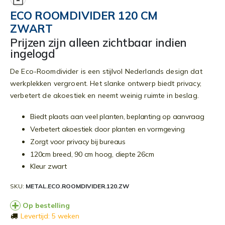
begin
ECO ROOMDIVIDER 120 CM
van
ZWART
de
afbeeldingen-
Prijzen zijn alleen zichtbaar indien
gallerij
ingelogd
De Eco-Roomdivider is een stijlvol Nederlands design dat
werkplekken vergroent. Het slanke ontwerp biedt privacy,
verbetert de akoestiek en neemt weinig ruimte in beslag.
Biedt plaats aan veel planten, beplanting op aanvraag
Verbetert akoestiek door planten en vormgeving
Zorgt voor privacy bij bureaus
120cm breed, 90 cm hoog, diepte 26cm
Kleur zwart
SKU
METAL.ECO.ROOMDIVIDER.120.ZW
Op bestelling
Levertijd: 5 weken