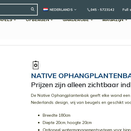
TAAL
045 - 5723142
Full 
NEDERLANDS
AFELS
OPBERGEN
GARDEROBE
MAGAZIJN
Search
NATIVE OPHANGPLANTENBA
Prijzen zijn alleen zichtbaar in
De Native Ophangplantenbak geeft elke wand een g
Nederlands design, vrij van beugels en geschikt vo
Breedte 180cm
Diepte 20cm, hoogte 20cm
Optioneel watermanagementsysteem voor binne