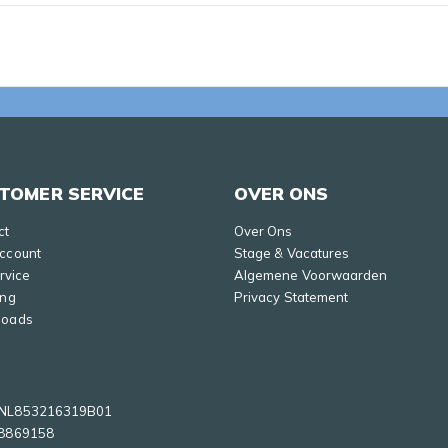
TOMER SERVICE
OVER ONS
ct
Over Ons
Account
Stage & Vacatures
ervice
Algemene Voorwaarden
ing
Privacy Statement
loads
NL853216319B01
8869158