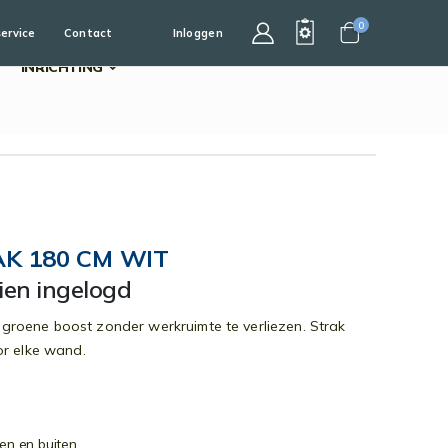
0
service
Contact
Inloggen
Cart
INRICHTING
K 180 CM WIT
dien ingelogd
roene boost zonder werkruimte te verliezen. Strak
or elke wand.
n en buiten