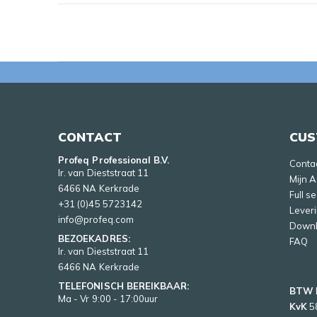
CONTACT
CUS
Profeq Professional B.V.
Conta
Ir. van Dieststraat 11
Mijn 
6466 NA Kerkrade
Full s
+31 (0)45 5723142
Lever
info@profeq.com
Down
BEZOEKADRES:
FAQ
Ir. van Dieststraat 11
6466 NA Kerkrade
TELEFONISCH BEREIKBAAR:
BTW
Ma - Vr 9:00 - 17:00uur
KvK
5