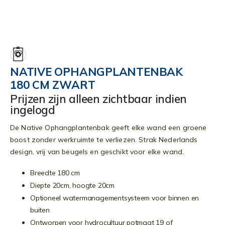
Ga
naar
het
begin
NATIVE OPHANGPLANTENBAK
van
180 CM ZWART
de
afbeeldingen-
Prijzen zijn alleen zichtbaar indien
gallerij
ingelogd
De Native Ophangplantenbak geeft elke wand een groene
boost zonder werkruimte te verliezen. Strak Nederlands
design, vrij van beugels en geschikt voor elke wand.
Breedte 180 cm
Diepte 20cm, hoogte 20cm
Optioneel watermanagementsysteem voor binnen en
buiten
Ontworpen voor hydrocultuur potmaat 19 of