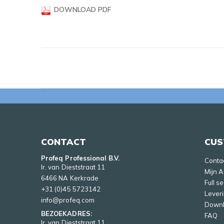
DOWNLOAD PDF
CONTACT
CUS
Profeq Professional B.V.
Conta
Ir. van Dieststraat 11
Mijn 
6466 NA Kerkrade
Full s
+31 (0)45 5723142
Lever
info@profeq.com
Down
BEZOEKADRES:
FAQ
Ir. van Dieststraat 11