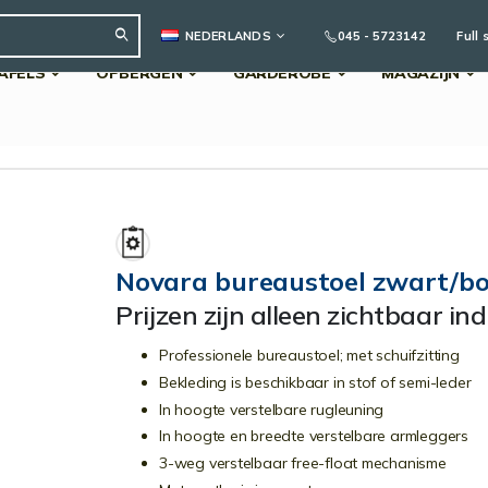
TAAL
045 - 5723142
Full 
NEDERLANDS
AFELS
OPBERGEN
GARDEROBE
MAGAZIJN
Search
Novara bureaustoel zwart/b
Prijzen zijn alleen zichtbaar in
Professionele bureaustoel; met schuifzitting
Bekleding is beschikbaar in stof of semi-leder
In hoogte verstelbare rugleuning
In hoogte en breedte verstelbare armleggers
3-weg verstelbaar free-float mechanisme