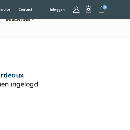
0
service
Contact
Inloggen
Cart
INRICHTING
ordeaux
dien ingelogd