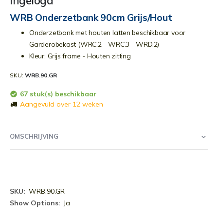
ingelogd
WRB Onderzetbank 90cm Grijs/Hout
Onderzetbank met houten latten beschikbaar voor
Garderobekast (WRC.2 - WRC.3 - WRD.2)
Kleur: Grijs frame - Houten zitting
SKU
WRB.90.GR
67 stuk(s) beschikbaar
Aangevuld over 12 weken
OMSCHRIJVING
Meer
WRB.90.GR
informatie
Ja