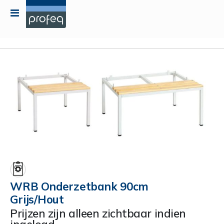
Toggle
Nav
Ga
naar
het
einde
van
de
afbeeldingen-
gallerij
Ga
naar
het
begin
WRB Onderzetbank 90cm
van
Grijs/Hout
de
afbeeldingen-
Prijzen zijn alleen zichtbaar indien
gallerij