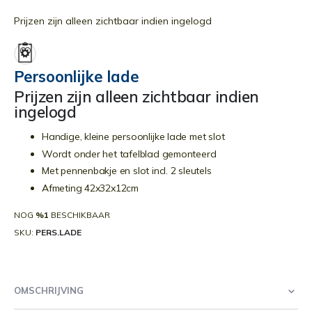
Ga
naar
Prijzen zijn alleen zichtbaar indien ingelogd
het
begin
van
Persoonlijke lade
de
Prijzen zijn alleen zichtbaar indien
afbeeldingen-
ingelogd
gallerij
Handige, kleine persoonlijke lade met slot
Wordt onder het tafelblad gemonteerd
Met pennenbakje en slot incl. 2 sleutels
Afmeting 42x32x12cm
NOG
%1
BESCHIKBAAR
SKU
PERS.LADE
OMSCHRIJVING