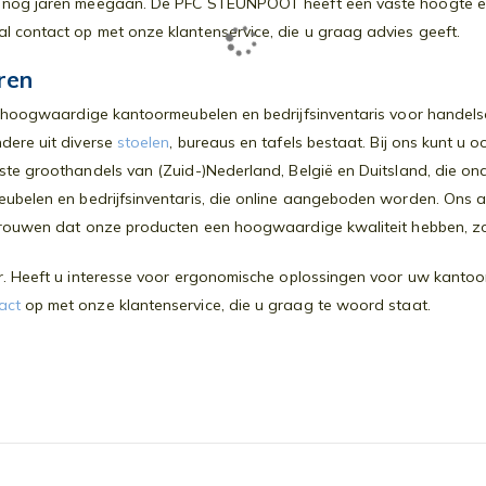
t nog jaren meegaan. De PFC STEUNPOOT heeft een vaste hoogte en 
l contact op met onze klantenservice, die u graag advies geeft.
ren
n hoogwaardige kantoormeubelen en bedrijfsinventaris voor handelso
dere uit diverse
stoelen
, bureaus en tafels bestaat. Bij ons kunt u 
tste groothandels van (Zuid-)Nederland, België en Duitsland, die 
ubelen en bedrijfsinventaris, die online aangeboden worden. Ons as
ertrouwen dat onze producten een hoogwaardige kwaliteit hebben, 
aar. Heeft u interesse voor ergonomische oplossingen voor uw kanto
act
op met onze klantenservice, die u graag te woord staat.