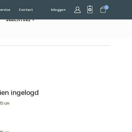
0
service
Contact
Inloggen
Cart
INRICHTING
dien ingelogd
20 cm