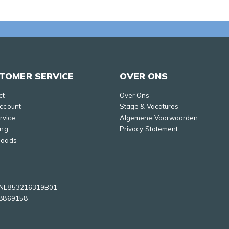
TOMER SERVICE
OVER ONS
ct
Over Ons
Account
Stage & Vacatures
ervice
Algemene Voorwaarden
ing
Privacy Statement
loads
NL853216319B01
8869158