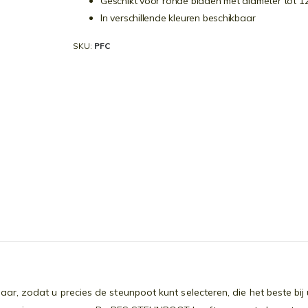
Geschikt voor ronde bladen met diameter tot 1
In verschillende kleuren beschikbaar
SKU
PFC
r, zodat u precies de steunpoot kunt selecteren, die het beste bij 