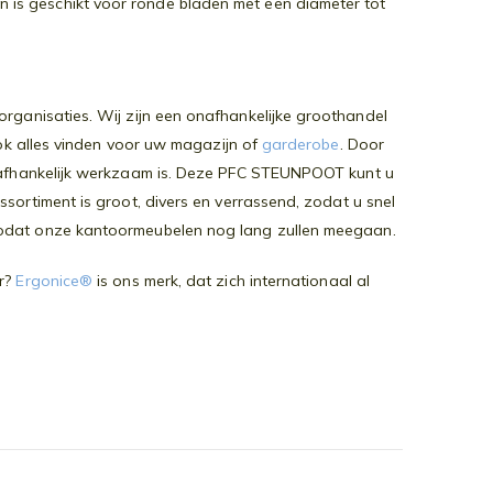
is geschikt voor ronde bladen met een diameter tot
rganisaties. Wij zijn een onafhankelijke groothandel
ook alles vinden voor uw magazijn of
garderobe
. Door
onafhankelijk werkzaam is. Deze PFC STEUNPOOT kunt u
sortiment is groot, divers en verrassend, zodat u snel
zodat onze kantoormeubelen nog lang zullen meegaan.
or?
Ergonice®
is ons merk, dat zich internationaal al