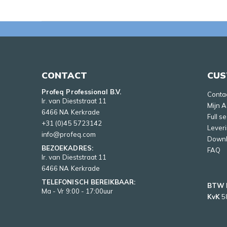
CONTACT
CUS
Profeq Professional B.V.
Conta
Ir. van Dieststraat 11
Mijn 
6466 NA Kerkrade
Full s
+31 (0)45 5723142
Lever
info@profeq.com
Down
BEZOEKADRES:
FAQ
Ir. van Dieststraat 11
6466 NA Kerkrade
TELEFONISCH BEREIKBAAR:
BTW
Ma - Vr 9:00 - 17:00uur
KvK
5