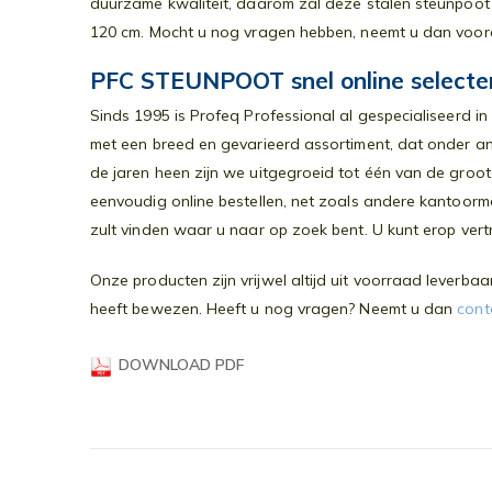
duurzame kwaliteit, daarom zal deze stalen steunpoo
gallerij
120 cm. Mocht u nog vragen hebben, neemt u dan voora
PFC STEUNPOOT snel online selecte
Sinds 1995 is Profeq Professional al gespecialiseerd i
met een breed en gevarieerd assortiment, dat onder an
de jaren heen zijn we uitgegroeid tot één van de groo
eenvoudig online bestellen, net zoals andere kantoorme
zult vinden waar u naar op zoek bent. U kunt erop v
Onze producten zijn vrijwel altijd uit voorraad leverb
heeft bewezen. Heeft u nog vragen? Neemt u dan
cont
DOWNLOAD PDF