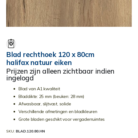
Ga
naar
het
begin
Blad rechthoek 120 x 80cm
van
halifax natuur eiken
de
afbeeldingen-
Prijzen zijn alleen zichtbaar indien
gallerij
ingelogd
Blad van A1 kwaliteit
Bladdikte: 25 mm (beuken: 28 mm)
Afwasbaar, slijtvast, solide
Verschillende afmetingen en bladkleuren
Grote bladen geschikt voor vergaderruimtes
SKU
BLAD.120.80.HN