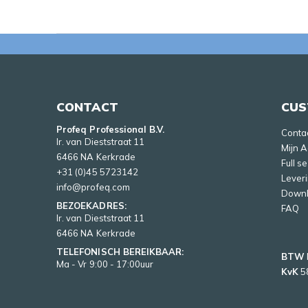
CONTACT
CUS
Profeq Professional B.V.
Conta
Ir. van Dieststraat 11
Mijn 
6466 NA Kerkrade
Full s
+31 (0)45 5723142
Lever
info@profeq.com
Down
BEZOEKADRES:
FAQ
Ir. van Dieststraat 11
6466 NA Kerkrade
TELEFONISCH BEREIKBAAR:
BTW
Ma - Vr 9:00 - 17:00uur
KvK
5