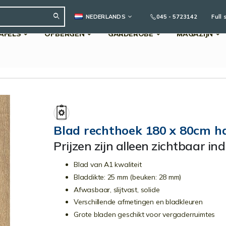
TAAL
045 - 5723142
Full 
NEDERLANDS
AFELS
OPBERGEN
GARDEROBE
MAGAZIJN
Search
Blad rechthoek 180 x 80cm ha
Prijzen zijn alleen zichtbaar in
Blad van A1 kwaliteit
Bladdikte: 25 mm (beuken: 28 mm)
Afwasbaar, slijtvast, solide
Verschillende afmetingen en bladkleuren
Grote bladen geschikt voor vergaderruimtes