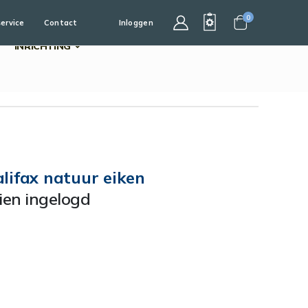
0
service
Contact
Inloggen
Cart
INRICHTING
lifax natuur eiken
dien ingelogd