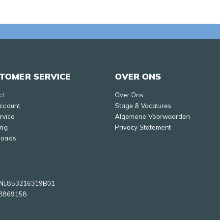
TOMER SERVICE
OVER ONS
ct
Over Ons
Account
Stage & Vacatures
ervice
Algemene Voorwaarden
ing
Privacy Statement
loads
NL853216319B01
8869158