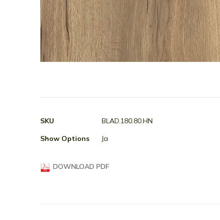
Ga
naar
het
begin
van
Meer
SKU
BLAD.180.80.HN
de
informatie
afbeeldingen-
Show Options
Ja
gallerij
DOWNLOAD PDF