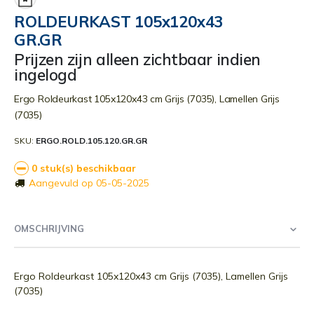
begin
ROLDEURKAST 105x120x43
van
GR.GR
de
afbeeldingen-
Prijzen zijn alleen zichtbaar indien
gallerij
ingelogd
Ergo Roldeurkast 105x120x43 cm Grijs (7035), Lamellen Grijs
(7035)
SKU
ERGO.ROLD.105.120.GR.GR
0 stuk(s) beschikbaar
Aangevuld op 05-05-2025
OMSCHRIJVING
Ergo Roldeurkast 105x120x43 cm Grijs (7035), Lamellen Grijs
(7035)