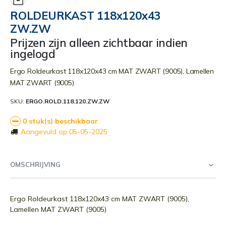
begin
ROLDEURKAST 118x120x43
van
ZW.ZW
de
afbeeldingen-
Prijzen zijn alleen zichtbaar indien
gallerij
ingelogd
Ergo Roldeurkast 118x120x43 cm MAT ZWART (9005), Lamellen
MAT ZWART (9005)
SKU
ERGO.ROLD.118.120.ZW.ZW
0 stuk(s) beschikbaar
Aangevuld op 05-05-2025
OMSCHRIJVING
Ergo Roldeurkast 118x120x43 cm MAT ZWART (9005),
Lamellen MAT ZWART (9005)