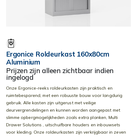
Ga
naar
het
begin
Ergonice Roldeurkast 160x80cm
van
Aluminium
de
afbeeldingen-
Prijzen zijn alleen zichtbaar indien
gallerij
ingelogd
Onze Ergonice-reeks roldeurkasten zijn praktisch en
ruimtebesparend, met een robuuste bouw voor langdurig
gebruik. Alle kasten zijn uitgerust met veilige
deurvergrendelingen en kunnen worden aangepast met
slimme opbergmogelijkheden zoals extra planken, Multi
Drawer Solutions , uitschuifbare houders en inbouwsets
voor kleding. Onze roldeurkasten zijn verkrijgbaar in zeven