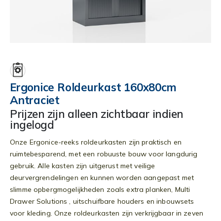
Ga
naar
het
begin
Ergonice Roldeurkast 160x80cm
van
Antraciet
de
afbeeldingen-
Prijzen zijn alleen zichtbaar indien
gallerij
ingelogd
Onze Ergonice-reeks roldeurkasten zijn praktisch en
ruimtebesparend, met een robuuste bouw voor langdurig
gebruik. Alle kasten zijn uitgerust met veilige
deurvergrendelingen en kunnen worden aangepast met
slimme opbergmogelijkheden zoals extra planken, Multi
Drawer Solutions , uitschuifbare houders en inbouwsets
voor kleding. Onze roldeurkasten zijn verkrijgbaar in zeven