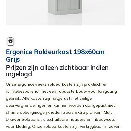
Ga
naar
het
begin
Ergonice Roldeurkast 198x60cm
van
Grijs
de
afbeeldingen-
Prijzen zijn alleen zichtbaar indien
gallerij
ingelogd
Onze Ergonice-reeks roldeurkasten zijn praktisch en
ruimtebesparend, met een robuuste bouw voor langdurig
gebruik. Alle kasten zijn uitgerust met veilige
deurvergrendelingen en kunnen worden aangepast met
slimme opbergmogelijkheden zoals extra planken, Multi
Drawer Solutions , uitschuifbare houders en inbouwsets
voor kleding. Onze roldeurkasten zijn verkrijgbaar in zeven