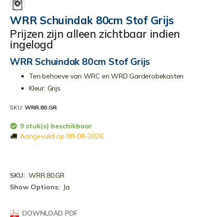
het
begin
WRR Schuindak 80cm Stof Grijs
van
Prijzen zijn alleen zichtbaar indien
de
ingelogd
afbeeldingen-
gallerij
WRR Schuindak 80cm Stof Grijs
Ten behoeve van WRC en WRD Garderobekasten
Kleur: Grijs
SKU
WRR.80.GR
9 stuk(s) beschikbaar
Aangevuld op 08-08-2026
Meer
WRR.80.GR
informatie
Ja
DOWNLOAD PDF