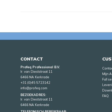
CONTACT
CUS
Profeq Professional B.V.
Conta
Ir. van Dieststraat 11
Mijn 
6466 NA Kerkrade
Full s
+31 (0)45 5723142
Lever
info@profeq.com
Down
BEZOEKADRES:
FAQ
Ir. van Dieststraat 11
6466 NA Kerkrade
TELEFONISCH BEREIKBAAR: