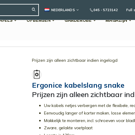
TAAL
045 - 5723142
Full 
NEDERLANDS
AFELS
OPBERGEN
GARDEROBE
MAGAZIJN
Search
Prijzen zijn alleen zichtbaar indien ingelogd
Ergonice kabelslang snake
Prijzen zijn alleen zichtbaar in
Uw kabels netjes verbergen met de flexibele, r
Eenvoudig langer of korter maken, losse elemen
Makkelijk te monteren, incl. schroeven voor bla
Zware, gelakte voetplaat