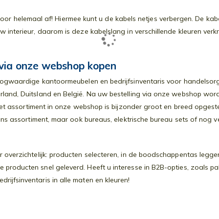
emaal af! Hiermee kunt u de kabels netjes verbergen. De kabelslan
w interieur, daarom is deze kabelslang in verschillende kleuren ver
a onze webshop kopen
oogwaardige kantoormeubelen en bedrijfsinventaris voor handelsorga
rland, Duitsland en België. Na uw bestelling via onze webshop wor
. Het assortiment in onze webshop is bijzonder groot en breed opges
ns assortiment, maar ook bureaus, elektrische bureau sets of nog v
 overzichtelijk: producten selecteren, in de boodschappentas leggen
producten snel geleverd. Heeft u interesse in B2B-opties, zoals 
ijfsinventaris in alle maten en kleuren!