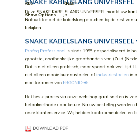
SNAKE KABELSLANG UNIVERSEEL
Meer
SKU
SNAKE
de
informatie
Deze SNAKE KABELSLANG UNIVERSEEL maakt uw kantoor hel
afbeeldingen-
Show Options
Ja
Natuurlijk moet de kabelslang matchen bij de rest van u
gallerij
bekijken.
SNAKE KABELSLANG UNIVERSEEL vi
Profeq Professional
is sinds 1995 gespecialiseerd in h
grootste, onafhankelijke groothandels van (Zuid-)Nede
Dat is niet alleen praktisch, maar spaart ook veel tijd
niet alleen mooie bureaustoelen of
industriestoelen
in o
monitorarmen van
ERGONICE®
.
Het bestelproces via onze webshop gaat snel en is zeer
betaalmethode naar keuze. Na uw bestelling worden de 
onze klantenservice. Wij hebben kantoormeubelen en bedr
DOWNLOAD PDF