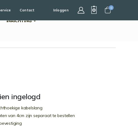
0
service
Contact
Inloggen
Cart
INRICHTING
dien ingelogd
echthoekige kabelslang
ten van 4cm zijn separaat te bestellen
dbevestiging