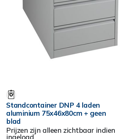
Ga
naar
het
begin
Standcontainer DNP 4 laden
van
aluminium 75x46x80cm + geen
de
afbeeldingen-
blad
gallerij
Prijzen zijn alleen zichtbaar indien
ingelogd