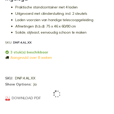
Praktische standcontainer met 4 laden
Uitgevoerd met cilindersluiting, incl. 2 sleutels
Laden voorzien van handige telescoopgeleiding
Afmetingen (h,b,d): 75 x 46 x 60/80 cm
Solide, slijtvast, eenvoudig schoon te maken
SKU
DNP.4.AL.XX
3 stuk(s) beschikbaar
Aangevuld over 8 weken
Meer
DNP.4.AL.XX
informatie
Ja
DOWNLOAD PDF