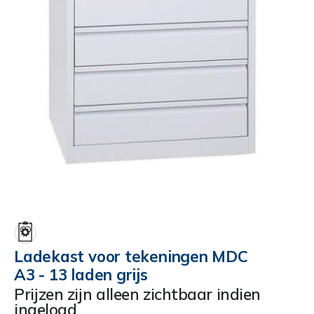
Ga
naar
het
begin
Ladekast voor tekeningen MDC
van
A3 - 13 laden grijs
de
afbeeldingen-
Prijzen zijn alleen zichtbaar indien
gallerij
ingelogd