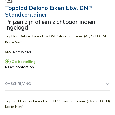
begin
Topblad Delano Eiken t.b.v. DNP
van
Standcontainer
de
afbeeldingen-
Prijzen zijn alleen zichtbaar indien
gallerij
ingelogd
Topblad Delano Eiken t.b.v. DNP Standcontainer (46,2 x 80 CM)
Korte Nerf
SKU
DNP.TOP.DE
Op bestelling
Neem
contact
op
OMSCHRIJVING
Topblad Delano Eiken t.b.v. DNP Standcontainer (46,2 x 80 CM)
Korte Nerf